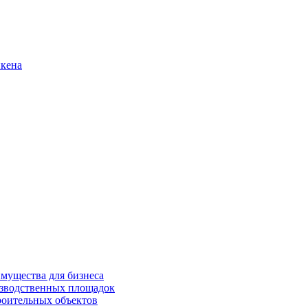
нкена
имущества для бизнеса
изводственных площадок
роительных объектов