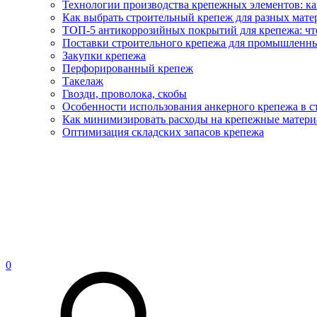
Технологии производства крепежных элементов: ка
Как выбрать строительный крепеж для разных матер
ТОП-5 антикоррозийных покрытий для крепежа: что
Поставки строительного крепежа для промышленны
Закупки крепежа
Перфорированный крепеж
Такелаж
Гвозди, проволока, скобы
Особенности использования анкерного крепежа в с
Как минимизировать расходы на крепежные матери
Оптимизация складских запасов крепежа
0