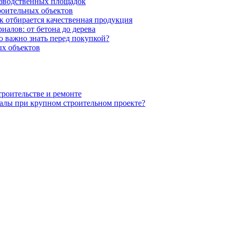
изводственных площадок
роительных объектов
к отбирается качественная продукция
иалов: от бетона до дерева
 важно знать перед покупкой?
х объектов
троительстве и ремонте
алы при крупном строительном проекте?