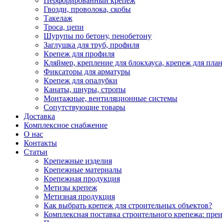
Перфорированный крепеж
Гвозди, проволока, скобы
Такелаж
Троса, цепи
Шурупы по бетону, пенобетону
Заглушка для труб, профиля
Крепеж для профиля
Кляймер, крепление для блокхауса, крепеж для пла
Фиксаторы для арматуры
Крепеж для опалубки
Канаты, шнуры, стропы
Монтажные, вентиляционные системы
Сопутствующие товары
Доставка
Комплексное снабжение
О нас
Контакты
Статьи
Крепежные изделия
Крепежные материалы
Крепежная продукция
Метизы крепеж
Метизная продукция
Как выбрать крепеж для строительных объектов?
Комплексная поставка строительного крепежа: пре