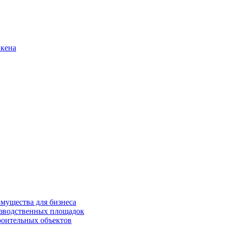
нкена
имущества для бизнеса
изводственных площадок
роительных объектов