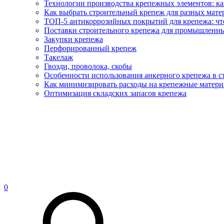
Технологии производства крепежных элементов: ка
Как выбрать строительный крепеж для разных матер
ТОП-5 антикоррозийных покрытий для крепежа: что
Поставки строительного крепежа для промышленны
Закупки крепежа
Перфорированный крепеж
Такелаж
Гвозди, проволока, скобы
Особенности использования анкерного крепежа в с
Как минимизировать расходы на крепежные матери
Оптимизация складских запасов крепежа
0