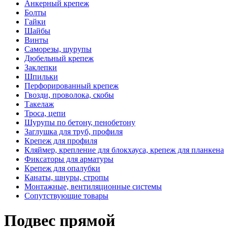
Анкерный крепеж
Болты
Гайки
Шайбы
Винты
Саморезы, шурупы
Дюбельный крепеж
Заклепки
Шпильки
Перфорированный крепеж
Гвозди, проволока, скобы
Такелаж
Троса, цепи
Шурупы по бетону, пенобетону
Заглушка для труб, профиля
Крепеж для профиля
Кляймер, крепление для блокхауса, крепеж для планкена
Фиксаторы для арматуры
Крепеж для опалубки
Канаты, шнуры, стропы
Монтажные, вентиляционные системы
Сопутствующие товары
Подвес прямой