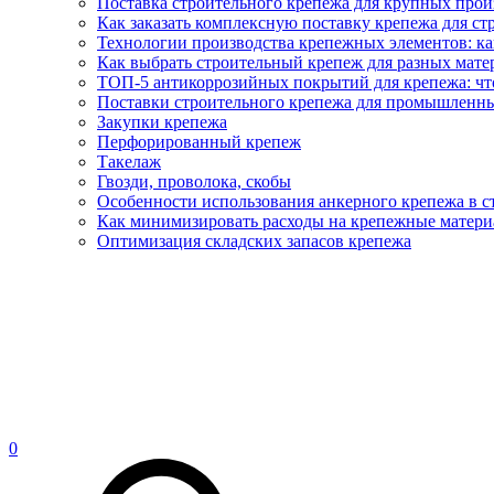
Поставка строительного крепежа для крупных про
Как заказать комплексную поставку крепежа для ст
Технологии производства крепежных элементов: ка
Как выбрать строительный крепеж для разных матер
ТОП-5 антикоррозийных покрытий для крепежа: что
Поставки строительного крепежа для промышленны
Закупки крепежа
Перфорированный крепеж
Такелаж
Гвозди, проволока, скобы
Особенности использования анкерного крепежа в с
Как минимизировать расходы на крепежные матери
Оптимизация складских запасов крепежа
0