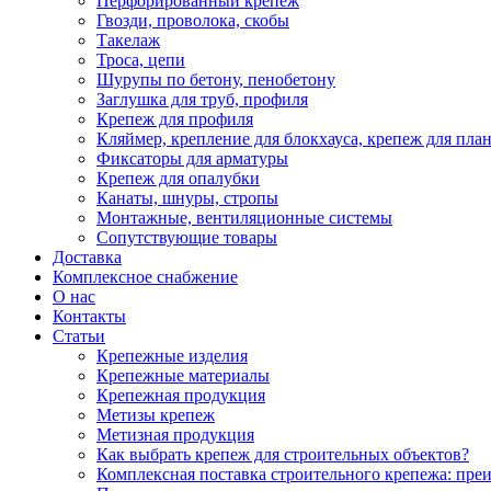
Перфорированный крепеж
Гвозди, проволока, скобы
Такелаж
Троса, цепи
Шурупы по бетону, пенобетону
Заглушка для труб, профиля
Крепеж для профиля
Кляймер, крепление для блокхауса, крепеж для пла
Фиксаторы для арматуры
Крепеж для опалубки
Канаты, шнуры, стропы
Монтажные, вентиляционные системы
Сопутствующие товары
Доставка
Комплексное снабжение
О нас
Контакты
Статьи
Крепежные изделия
Крепежные материалы
Крепежная продукция
Метизы крепеж
Метизная продукция
Как выбрать крепеж для строительных объектов?
Комплексная поставка строительного крепежа: пре