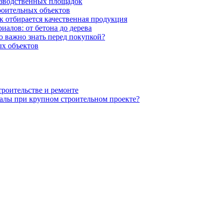
изводственных площадок
роительных объектов
к отбирается качественная продукция
иалов: от бетона до дерева
 важно знать перед покупкой?
х объектов
троительстве и ремонте
алы при крупном строительном проекте?