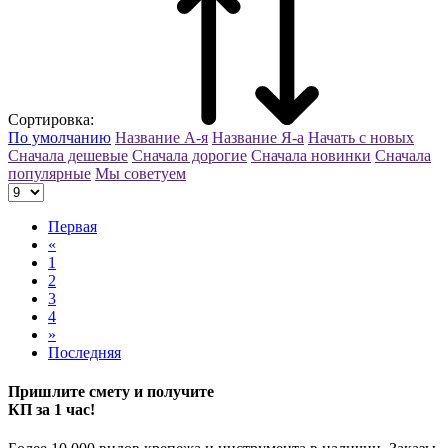
Сортировка:
По умолчанию
Название А-я
Название Я-а
Начать с новых
Сначала дешевые
Сначала дорогие
Сначала новинки
Сначала
популярные
Мы советуем
Первая
«
1
2
3
4
»
Последняя
Пришлите смету и получите
КП за 1 час!