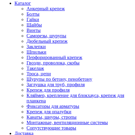
Каталог
Анкерный крепеж
Болты
Гайки
Шайбы
Винты
Саморезы, шурупы
Дюбельный крепеж
Заклепки
Шпильки
Перфорированный крепеж
Гвозди, проволока, скобы
Такелаж
Троса, цепи
Шурупы по бетону, пенобетону
Заглушка для труб, профиля
Крепеж для профиля
Кляймер, крепление для блокхауса, крепеж для
планкена
Фиксаторы для арматуры
Крепеж для опалубки
Канаты, шнуры, стропы
Монтажные, вентиляционные системы
Сопутствующие товары
Доставка