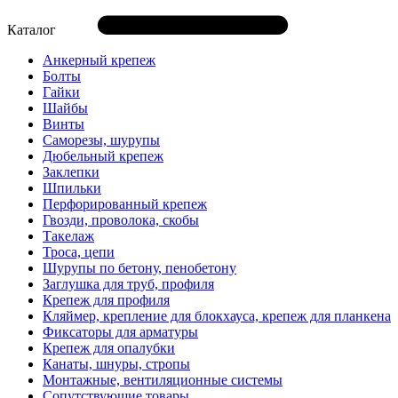
Каталог
Анкерный крепеж
Болты
Гайки
Шайбы
Винты
Саморезы, шурупы
Дюбельный крепеж
Заклепки
Шпильки
Перфорированный крепеж
Гвозди, проволока, скобы
Такелаж
Троса, цепи
Шурупы по бетону, пенобетону
Заглушка для труб, профиля
Крепеж для профиля
Кляймер, крепление для блокхауса, крепеж для планкена
Фиксаторы для арматуры
Крепеж для опалубки
Канаты, шнуры, стропы
Монтажные, вентиляционные системы
Сопутствующие товары