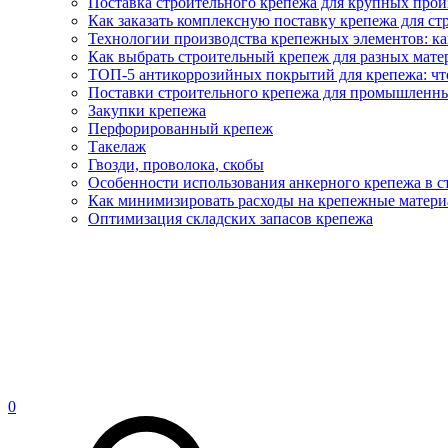
Поставка строительного крепежа для крупных про
Как заказать комплексную поставку крепежа для ст
Технологии производства крепежных элементов: ка
Как выбрать строительный крепеж для разных матер
ТОП-5 антикоррозийных покрытий для крепежа: что
Поставки строительного крепежа для промышленны
Закупки крепежа
Перфорированный крепеж
Такелаж
Гвозди, проволока, скобы
Особенности использования анкерного крепежа в с
Как минимизировать расходы на крепежные матери
Оптимизация складских запасов крепежа
0