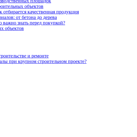
изводственных площадок
роительных объектов
к отбирается качественная продукция
иалов: от бетона до дерева
 важно знать перед покупкой?
х объектов
троительстве и ремонте
алы при крупном строительном проекте?