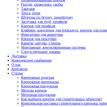
Перфорированный крепеж
Гвозди, проволока, скобы
Такелаж
Троса, цепи
Шурупы по бетону, пенобетону
Заглушка для труб, профиля
Крепеж для профиля
Кляймер, крепление для блокхауса, крепеж для пла
Фиксаторы для арматуры
Крепеж для опалубки
Канаты, шнуры, стропы
Монтажные, вентиляционные системы
Сопутствующие товары
Доставка
Комплексное снабжение
О нас
Контакты
Статьи
Крепежные изделия
Крепежные материалы
Крепежная продукция
Метизы крепеж
Метизная продукция
Как выбрать крепеж для строительных объектов?
Комплексная поставка строительного крепежа: пре