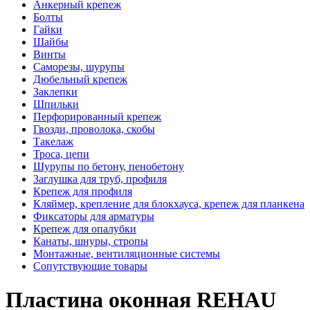
Анкерный крепеж
Болты
Гайки
Шайбы
Винты
Саморезы, шурупы
Дюбельный крепеж
Заклепки
Шпильки
Перфорированный крепеж
Гвозди, проволока, скобы
Такелаж
Троса, цепи
Шурупы по бетону, пенобетону
Заглушка для труб, профиля
Крепеж для профиля
Кляймер, крепление для блокхауса, крепеж для планкена
Фиксаторы для арматуры
Крепеж для опалубки
Канаты, шнуры, стропы
Монтажные, вентиляционные системы
Сопутствующие товары
Пластина оконная REHAU