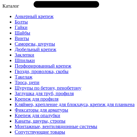
Каталог
Анкерный крепеж
Болты
Гайки
Шайбы
Винты
Саморезы, шурупы
Дюбельный крепеж
Заклепки
Шпильки
Перфорированный крепеж
Гвозди, проволока, скобы
Такелаж
Троса, цепи
Шурупы по бетону, пенобетону
Заглушка для труб, профиля
Крепеж для профиля
Кляймер, крепление для блокхауса, крепеж для планкена
Фиксаторы для арматуры
Крепеж для опалубки
Канаты, шнуры, стропы
Монтажные, вентиляционные системы
Сопутствующие товары