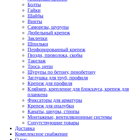
Болты
Гайки
Шайбы
Винты
Саморезы, шурупы
Дюбельный крепеж
Заклепки
Шпильки
Перфорированный крепеж
Гвозди, проволока, скобы
Такелаж
Троса, цепи
Шурупы по бетону, пенобетону
Заглушка для труб, профиля
Крепеж для профиля
Кляймер, крепление для блокхауса, крепеж для
планкена
Фиксаторы для арматуры
Крепеж для опалубки
Канаты, шнуры, стропы
Монтажные, вентиляционные системы
Сопутствующие товары
Доставка
Комплексное снабжение
О нас