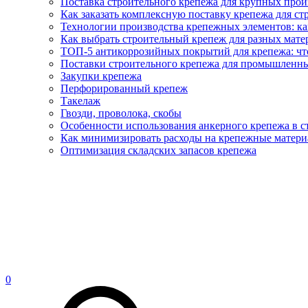
Поставка строительного крепежа для крупных про
Как заказать комплексную поставку крепежа для ст
Технологии производства крепежных элементов: ка
Как выбрать строительный крепеж для разных матер
ТОП-5 антикоррозийных покрытий для крепежа: что
Поставки строительного крепежа для промышленны
Закупки крепежа
Перфорированный крепеж
Такелаж
Гвозди, проволока, скобы
Особенности использования анкерного крепежа в с
Как минимизировать расходы на крепежные матери
Оптимизация складских запасов крепежа
0