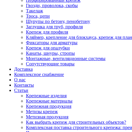
Перфорированный крепеж
Гвозди, проволока, скобы
Такелаж
Троса, цепи
Шурупы по бетону, пенобетону
Заглушка для труб, профиля
Крепеж для профиля
Кляймер, крепление для блокхауса, крепеж для пла
Фиксаторы для арматуры
Крепеж для опалубки
Канаты, шнуры, стропы
Монтажные, вентиляционные системы
Сопутствующие товары
Доставка
Комплексное снабжение
О нас
Контакты
Статьи
Крепежные изделия
Крепежные материалы
Крепежная продукция
Метизы крепеж
Метизная продукция
Как выбрать крепеж для строительных объектов?
Комплексная поставка строительного крепежа: пре