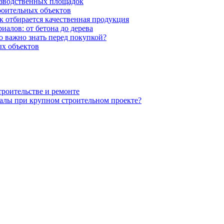
изводственных площадок
роительных объектов
к отбирается качественная продукция
иалов: от бетона до дерева
 важно знать перед покупкой?
х объектов
троительстве и ремонте
алы при крупном строительном проекте?