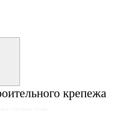
роительного крепежа
в и торговых точек