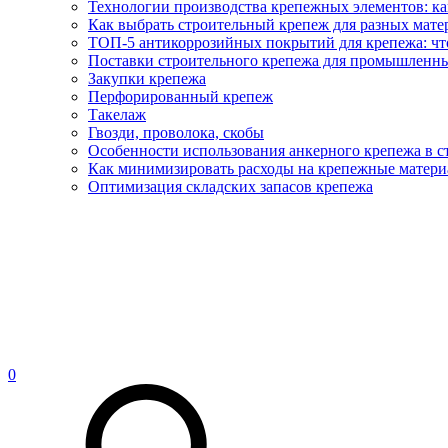
Технологии производства крепежных элементов: ка
Как выбрать строительный крепеж для разных матер
ТОП-5 антикоррозийных покрытий для крепежа: что
Поставки строительного крепежа для промышленны
Закупки крепежа
Перфорированный крепеж
Такелаж
Гвозди, проволока, скобы
Особенности использования анкерного крепежа в с
Как минимизировать расходы на крепежные матери
Оптимизация складских запасов крепежа
0