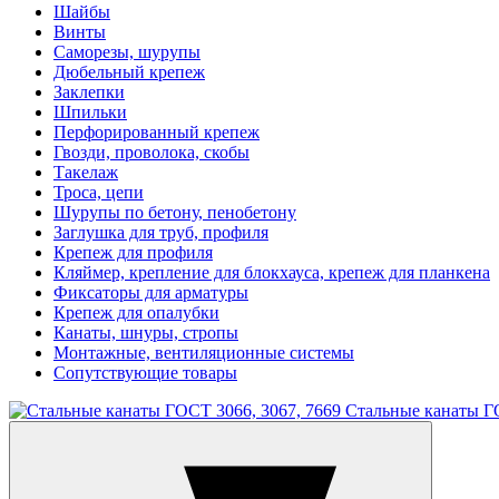
Шайбы
Винты
Саморезы, шурупы
Дюбельный крепеж
Заклепки
Шпильки
Перфорированный крепеж
Гвозди, проволока, скобы
Такелаж
Троса, цепи
Шурупы по бетону, пенобетону
Заглушка для труб, профиля
Крепеж для профиля
Кляймер, крепление для блокхауса, крепеж для планкена
Фиксаторы для арматуры
Крепеж для опалубки
Канаты, шнуры, стропы
Монтажные, вентиляционные системы
Сопутствующие товары
Стальные канаты ГО