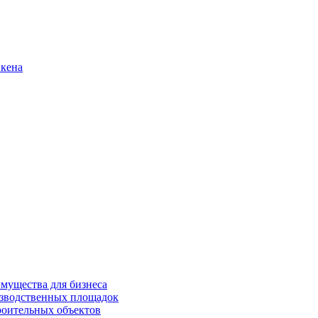
нкена
имущества для бизнеса
изводственных площадок
роительных объектов