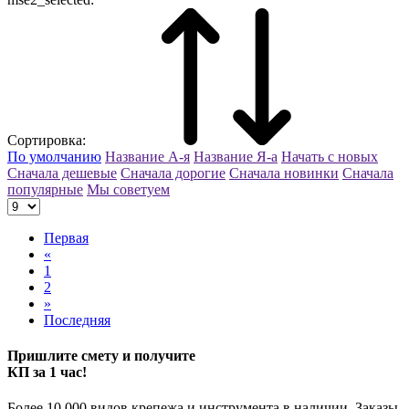
Сортировка:
По умолчанию
Название А-я
Название Я-а
Начать с новых
Сначала дешевые
Сначала дорогие
Сначала новинки
Сначала
популярные
Мы советуем
Первая
«
1
2
»
Последняя
Пришлите смету и получите
КП за 1 час!
Более 10 000 видов крепежа и инструмента в наличии. Заказы