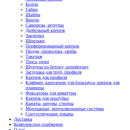
Болты
Гайки
Шайбы
Винты
Саморезы, шурупы
Дюбельный крепеж
Заклепки
Шпильки
Перфорированный крепеж
Гвозди, проволока, скобы
Такелаж
Троса, цепи
Шурупы по бетону, пенобетону
Заглушка для труб, профиля
Крепеж для профиля
Кляймер, крепление для блокхауса, крепеж для
планкена
Фиксаторы для арматуры
Крепеж для опалубки
Канаты, шнуры, стропы
Монтажные, вентиляционные системы
Сопутствующие товары
Доставка
Комплексное снабжение
О нас