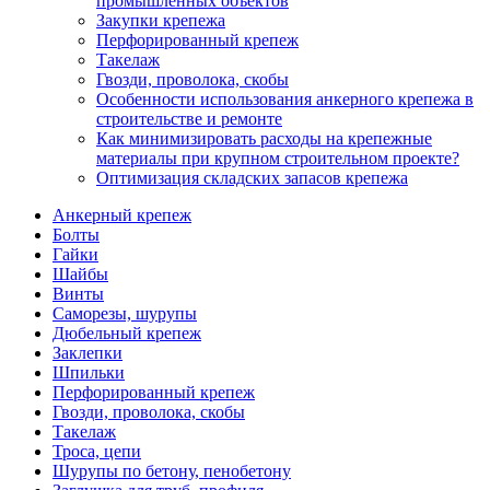
промышленных объектов
Закупки крепежа
Перфорированный крепеж
Такелаж
Гвозди, проволока, скобы
Особенности использования анкерного крепежа в
строительстве и ремонте
Как минимизировать расходы на крепежные
материалы при крупном строительном проекте?
Оптимизация складских запасов крепежа
Анкерный крепеж
Болты
Гайки
Шайбы
Винты
Саморезы, шурупы
Дюбельный крепеж
Заклепки
Шпильки
Перфорированный крепеж
Гвозди, проволока, скобы
Такелаж
Троса, цепи
Шурупы по бетону, пенобетону