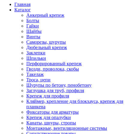
Главная
Каталог
Анкерный крепеж
Болты
Гайки
Шайбы
Винты
Саморезы, шурупы
Дюбельный крепеж
Заклепки
Шпильки
Перфорированный крепеж
Гвозди, проволока, скобы
Такелаж
Троса, цепи
Шурупы по бетону, пенобетону
Заглушка для труб, профиля
Крепеж для профиля
Кляймер, крепление для блокхауса, крепеж для
планкена
Фиксаторы для арматуры
Крепеж для опалубки
Канаты, шнуры, стропы
Монтажные, вентиляционные системы
Сопутствующие товары