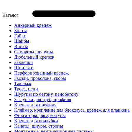
Каталог
Анкерный крепеж
Болты
Гайки
Шайбы
Винты
Саморезы, шурупы
Дюбельный крепеж
Заклепки
Шпильки
Перфорированный крепеж
Гвозди, проволока, скобы
Такелаж
Троса, цепи
Шурупы по бетону, пенобетону
Заглушка для труб, профиля
Крепеж для профиля
Кляймер, крепление для блокхауса, крепеж для планкена
Фиксаторы для арматуры
Крепеж для опалубки
Канаты, шнуры, стропы
Монтажные, вентиляционные системы