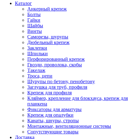
Каталог
Анкерный крепеж
Болты
Гайки
Шайбы
Винты
Саморезы, шурупы
Дюбельный крепеж
Заклепки
Шпильки
Перфорированный крепеж
Гвозди, проволока, скобы
Такелаж
Троса, цепи
Шурупы по бетону, пенобетону
Заглушка для труб, профиля
Крепеж для профиля
Кляймер, крепление для блокхауса, крепеж для
планкена
Фиксаторы для арматуры
Крепеж для опалубки
Канаты, шнуры, стропы
Монтажные, вентиляционные системы
Сопутствующие товары
Доставка