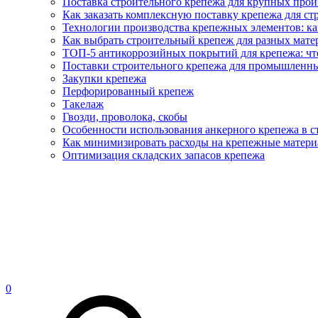
Поставка строительного крепежа для крупных про
Как заказать комплексную поставку крепежа для ст
Технологии производства крепежных элементов: ка
Как выбрать строительный крепеж для разных матер
ТОП-5 антикоррозийных покрытий для крепежа: что
Поставки строительного крепежа для промышленны
Закупки крепежа
Перфорированный крепеж
Такелаж
Гвозди, проволока, скобы
Особенности использования анкерного крепежа в с
Как минимизировать расходы на крепежные матери
Оптимизация складских запасов крепежа
0