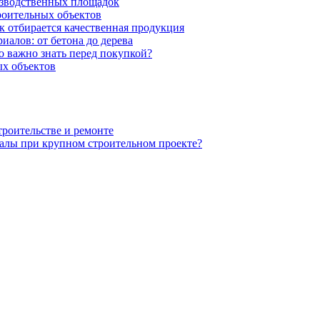
изводственных площадок
роительных объектов
к отбирается качественная продукция
иалов: от бетона до дерева
 важно знать перед покупкой?
х объектов
троительстве и ремонте
алы при крупном строительном проекте?