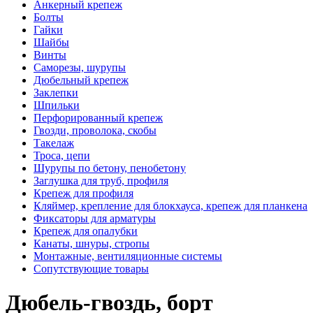
Анкерный крепеж
Болты
Гайки
Шайбы
Винты
Саморезы, шурупы
Дюбельный крепеж
Заклепки
Шпильки
Перфорированный крепеж
Гвозди, проволока, скобы
Такелаж
Троса, цепи
Шурупы по бетону, пенобетону
Заглушка для труб, профиля
Крепеж для профиля
Кляймер, крепление для блокхауса, крепеж для планкена
Фиксаторы для арматуры
Крепеж для опалубки
Канаты, шнуры, стропы
Монтажные, вентиляционные системы
Сопутствующие товары
Дюбель-гвоздь, борт