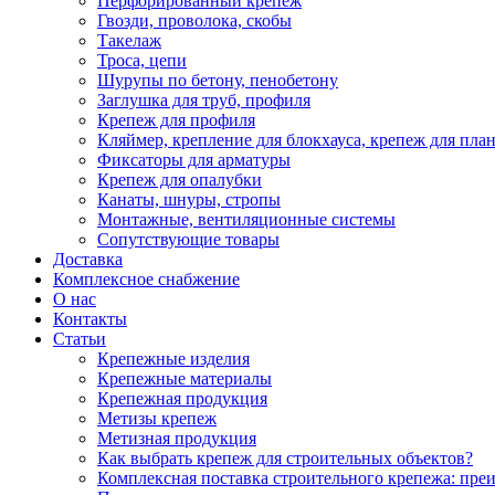
Перфорированный крепеж
Гвозди, проволока, скобы
Такелаж
Троса, цепи
Шурупы по бетону, пенобетону
Заглушка для труб, профиля
Крепеж для профиля
Кляймер, крепление для блокхауса, крепеж для пла
Фиксаторы для арматуры
Крепеж для опалубки
Канаты, шнуры, стропы
Монтажные, вентиляционные системы
Сопутствующие товары
Доставка
Комплексное снабжение
О нас
Контакты
Статьи
Крепежные изделия
Крепежные материалы
Крепежная продукция
Метизы крепеж
Метизная продукция
Как выбрать крепеж для строительных объектов?
Комплексная поставка строительного крепежа: пре