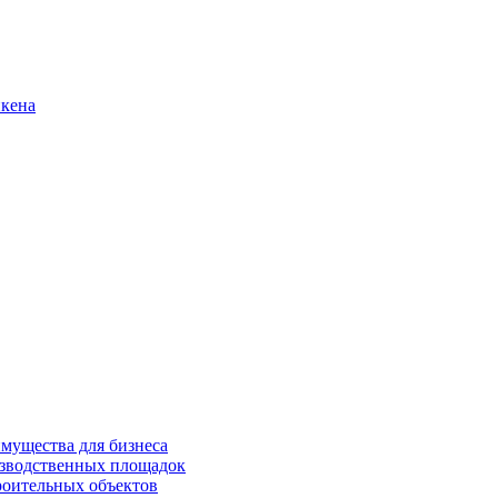
нкена
имущества для бизнеса
изводственных площадок
роительных объектов