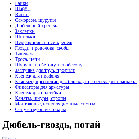
Гайки
Шайбы
Винты
Саморезы, шурупы
Дюбельный крепеж
Заклепки
Шпильки
Перфорированный крепеж
Гвозди, проволока, скобы
Такелаж
Троса, цепи
Шурупы по бетону, пенобетону
Заглушка для труб, профиля
Крепеж для профиля
Кляймер, крепление для блокхауса, крепеж для планкена
Фиксаторы для арматуры
Крепеж для опалубки
Канаты, шнуры, стропы
Монтажные, вентиляционные системы
Сопутствующие товары
Дюбель-гвоздь, потай