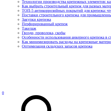
Технологии производства крепежных элементов: ка
Как выбрать строительный крепеж для разных матер
ТОП-5 антикоррозийных покрытий для крепежа: что
Поставки строительного крепежа для промышленны
Закупки крепежа
Перфорированный крепеж
Такелаж
Гвозди, проволока, скобы
Особенности использования анкерного крепежа в с
Как минимизировать расходы на крепежные матери
Оптимизация складских запасов крепежа
0