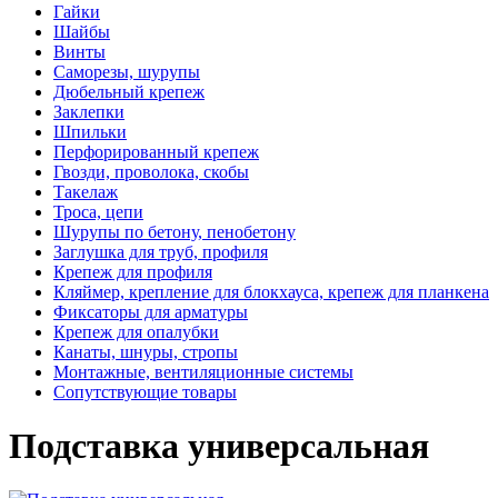
Гайки
Шайбы
Винты
Саморезы, шурупы
Дюбельный крепеж
Заклепки
Шпильки
Перфорированный крепеж
Гвозди, проволока, скобы
Такелаж
Троса, цепи
Шурупы по бетону, пенобетону
Заглушка для труб, профиля
Крепеж для профиля
Кляймер, крепление для блокхауса, крепеж для планкена
Фиксаторы для арматуры
Крепеж для опалубки
Канаты, шнуры, стропы
Монтажные, вентиляционные системы
Сопутствующие товары
Подставка универсальная