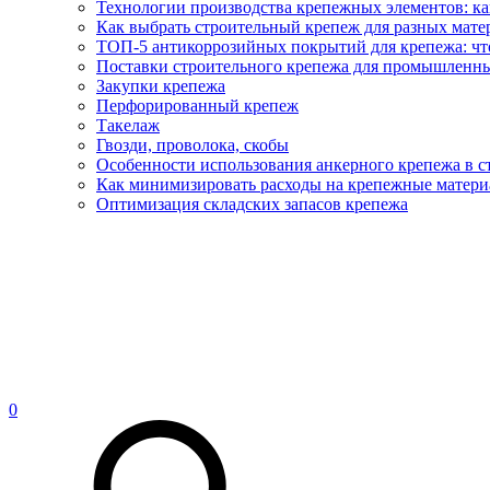
Технологии производства крепежных элементов: ка
Как выбрать строительный крепеж для разных матер
ТОП-5 антикоррозийных покрытий для крепежа: что
Поставки строительного крепежа для промышленны
Закупки крепежа
Перфорированный крепеж
Такелаж
Гвозди, проволока, скобы
Особенности использования анкерного крепежа в с
Как минимизировать расходы на крепежные матери
Оптимизация складских запасов крепежа
0