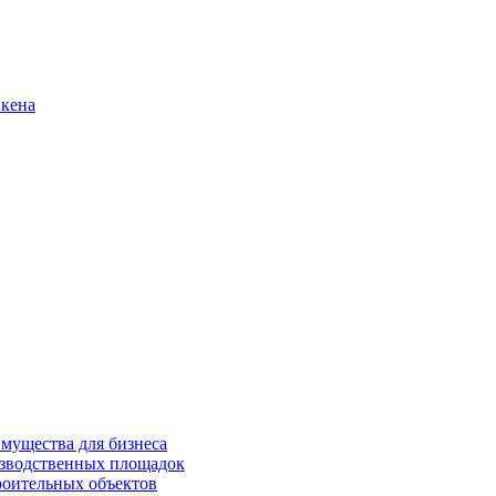
нкена
имущества для бизнеса
изводственных площадок
роительных объектов