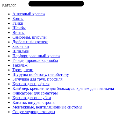
Каталог
Анкерный крепеж
Болты
Гайки
Шайбы
Винты
Саморезы, шурупы
Дюбельный крепеж
Заклепки
Шпильки
Перфорированный крепеж
Гвозди, проволока, скобы
Такелаж
Троса, цепи
Шурупы по бетону, пенобетону
Заглушка для труб, профиля
Крепеж для профиля
Кляймер, крепление для блокхауса, крепеж для планкена
Фиксаторы для арматуры
Крепеж для опалубки
Канаты, шнуры, стропы
Монтажные, вентиляционные системы
Сопутствующие товары