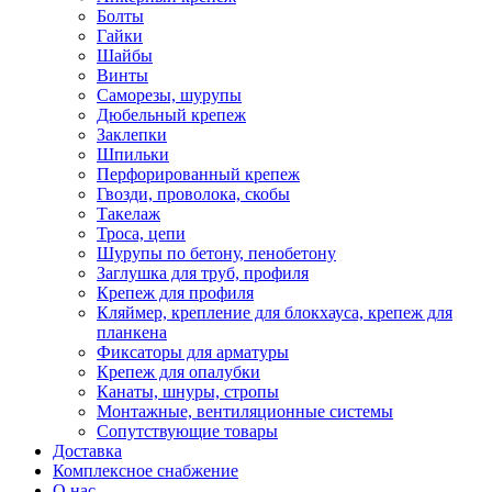
Болты
Гайки
Шайбы
Винты
Саморезы, шурупы
Дюбельный крепеж
Заклепки
Шпильки
Перфорированный крепеж
Гвозди, проволока, скобы
Такелаж
Троса, цепи
Шурупы по бетону, пенобетону
Заглушка для труб, профиля
Крепеж для профиля
Кляймер, крепление для блокхауса, крепеж для
планкена
Фиксаторы для арматуры
Крепеж для опалубки
Канаты, шнуры, стропы
Монтажные, вентиляционные системы
Сопутствующие товары
Доставка
Комплексное снабжение
О нас