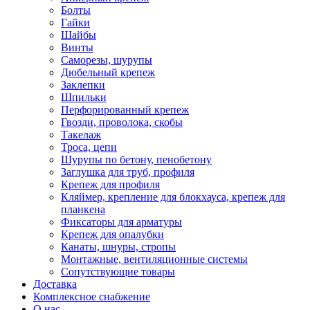
Болты
Гайки
Шайбы
Винты
Саморезы, шурупы
Дюбельный крепеж
Заклепки
Шпильки
Перфорированный крепеж
Гвозди, проволока, скобы
Такелаж
Троса, цепи
Шурупы по бетону, пенобетону
Заглушка для труб, профиля
Крепеж для профиля
Кляймер, крепление для блокхауса, крепеж для
планкена
Фиксаторы для арматуры
Крепеж для опалубки
Канаты, шнуры, стропы
Монтажные, вентиляционные системы
Сопутствующие товары
Доставка
Комплексное снабжение
О нас