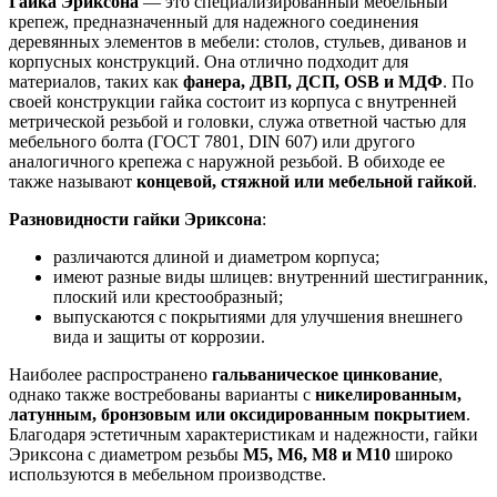
Гайка Эриксона
— это специализированный мебельный
крепеж, предназначенный для надежного соединения
деревянных элементов в мебели: столов, стульев, диванов и
корпусных конструкций. Она отлично подходит для
материалов, таких как
фанера, ДВП, ДСП, OSB и МДФ
. По
своей конструкции гайка состоит из корпуса с внутренней
метрической резьбой и головки, служа ответной частью для
мебельного болта (ГОСТ 7801, DIN 607) или другого
аналогичного крепежа с наружной резьбой. В обиходе ее
также называют
концевой, стяжной или мебельной гайкой
.
Разновидности гайки Эриксона
:
различаются длиной и диаметром корпуса;
имеют разные виды шлицев: внутренний шестигранник,
плоский или крестообразный;
выпускаются с покрытиями для улучшения внешнего
вида и защиты от коррозии.
Наиболее распространено
гальваническое цинкование
,
однако также востребованы варианты с
никелированным,
латунным, бронзовым или оксидированным покрытием
.
Благодаря эстетичным характеристикам и надежности, гайки
Эриксона с диаметром резьбы
М5, М6, М8 и М10
широко
используются в мебельном производстве.