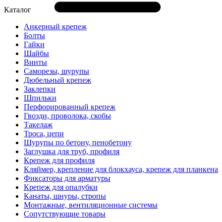
Каталог
Анкерный крепеж
Болты
Гайки
Шайбы
Винты
Саморезы, шурупы
Дюбельный крепеж
Заклепки
Шпильки
Перфорированный крепеж
Гвозди, проволока, скобы
Такелаж
Троса, цепи
Шурупы по бетону, пенобетону
Заглушка для труб, профиля
Крепеж для профиля
Кляймер, крепление для блокхауса, крепеж для планкена
Фиксаторы для арматуры
Крепеж для опалубки
Канаты, шнуры, стропы
Монтажные, вентиляционные системы
Сопутствующие товары