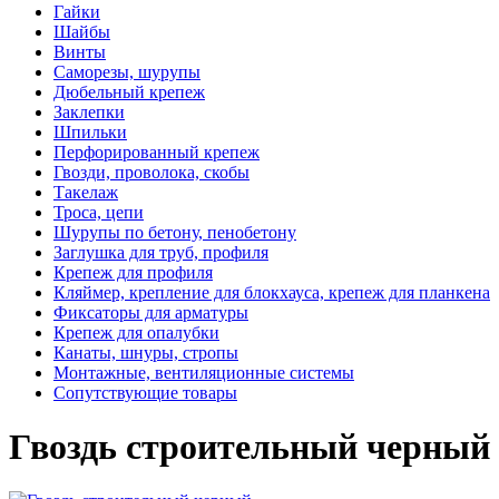
Гайки
Шайбы
Винты
Саморезы, шурупы
Дюбельный крепеж
Заклепки
Шпильки
Перфорированный крепеж
Гвозди, проволока, скобы
Такелаж
Троса, цепи
Шурупы по бетону, пенобетону
Заглушка для труб, профиля
Крепеж для профиля
Кляймер, крепление для блокхауса, крепеж для планкена
Фиксаторы для арматуры
Крепеж для опалубки
Канаты, шнуры, стропы
Монтажные, вентиляционные системы
Сопутствующие товары
Гвоздь строительный черный