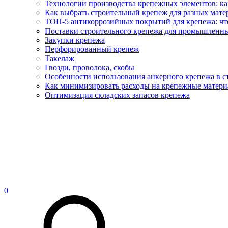
Технологии производства крепежных элементов: ка
Как выбрать строительный крепеж для разных матер
ТОП-5 антикоррозийных покрытий для крепежа: что
Поставки строительного крепежа для промышленны
Закупки крепежа
Перфорированный крепеж
Такелаж
Гвозди, проволока, скобы
Особенности использования анкерного крепежа в с
Как минимизировать расходы на крепежные матери
Оптимизация складских запасов крепежа
0