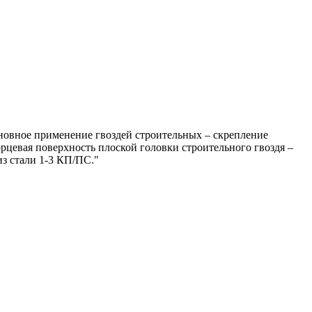
сновное применение гвоздей строительных – скрепление
рцевая поверхность плоской головки строительного гвоздя –
из стали 1-3 КП/ПС."