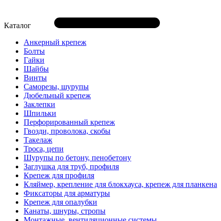
Каталог
Анкерный крепеж
Болты
Гайки
Шайбы
Винты
Саморезы, шурупы
Дюбельный крепеж
Заклепки
Шпильки
Перфорированный крепеж
Гвозди, проволока, скобы
Такелаж
Троса, цепи
Шурупы по бетону, пенобетону
Заглушка для труб, профиля
Крепеж для профиля
Кляймер, крепление для блокхауса, крепеж для планкена
Фиксаторы для арматуры
Крепеж для опалубки
Канаты, шнуры, стропы
Монтажные, вентиляционные системы