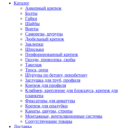
Каталог
Анкерный крепеж
Болты
Гайки
Шайбы
Винты
Саморезы, шурупы
Дюбельный крепеж
Заклепки
Шпильки
Перфорированный крепеж
Гвозди, проволока, скобы
Такелаж
Троса, цепи
Шурупы по бетону, пенобетону
Заглушка для труб, профиля
Крепеж для профиля
Кляймер, крепление для блокхауса, крепеж для
планкена
Фиксаторы для арматуры
Крепеж для опалубки
Канаты, шнуры, стропы
Монтажные, вентиляционные системы
Сопутствующие товары
Доставка