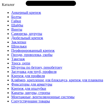
Каталог
Анкерный крепеж
Болты
Гайки
Шайбы
Винты
Саморезы, шурупы
Дюбельный крепеж
Заклепки
Шпильки
Перфорированный крепеж
Гвозди, проволока, скобы
Такелаж
Троса, цепи
Шурупы по бетону, пенобетону
Заглушка для труб, профиля
Крепеж для профиля
Кляймер, крепление для блокхауса, крепеж для планкена
Фиксаторы для арматуры
Крепеж для опалубки
Канаты, шнуры, стропы
Монтажные, вентиляционные системы
Сопутствующие товары