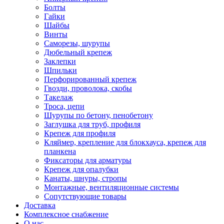
Болты
Гайки
Шайбы
Винты
Саморезы, шурупы
Дюбельный крепеж
Заклепки
Шпильки
Перфорированный крепеж
Гвозди, проволока, скобы
Такелаж
Троса, цепи
Шурупы по бетону, пенобетону
Заглушка для труб, профиля
Крепеж для профиля
Кляймер, крепление для блокхауса, крепеж для
планкена
Фиксаторы для арматуры
Крепеж для опалубки
Канаты, шнуры, стропы
Монтажные, вентиляционные системы
Сопутствующие товары
Доставка
Комплексное снабжение
О нас