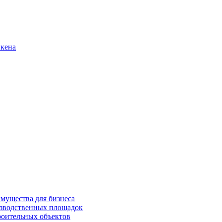
нкена
имущества для бизнеса
изводственных площадок
роительных объектов