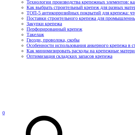
Технологии производства крепежных элементов: ка
Как выбрать строительный крепеж для разных матер
ТОП-5 антикоррозийных покрытий для крепежа: что
Поставки строительного крепежа для промышленны
Закупки крепежа
Перфорированный крепеж
Такелаж
Гвозди, проволока, скобы
Особенности использования анкерного крепежа в с
Как минимизировать расходы на крепежные матери
Оптимизация складских запасов крепежа
0