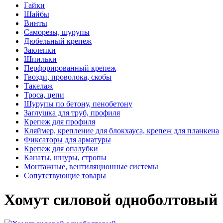
Гайки
Шайбы
Винты
Саморезы, шурупы
Дюбельный крепеж
Заклепки
Шпильки
Перфорированный крепеж
Гвозди, проволока, скобы
Такелаж
Троса, цепи
Шурупы по бетону, пенобетону
Заглушка для труб, профиля
Крепеж для профиля
Кляймер, крепление для блокхауса, крепеж для планкена
Фиксаторы для арматуры
Крепеж для опалубки
Канаты, шнуры, стропы
Монтажные, вентиляционные системы
Сопутствующие товары
Хомут силовой одноболтовый