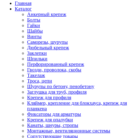
Главная
Каталог
Анкерный крепеж
Болты
Гайки
Шайбы
Винты
Саморезы, шурупы
Дюбельный крепеж
Заклепки
Шпильки
Перфорированный крепеж
Гвозди, проволока, скобы
Такелаж
Троса, цепи
Шурупы по бетону, пенобетону
Заглушка для труб, профиля
Крепеж для профиля
Кляймер, крепление для блокхауса, крепеж для
планкена
Фиксаторы для арматуры
Крепеж для опалубки
Канаты, шнуры, стропы
Монтажные, вентиляционные системы
Сопутствующие товары