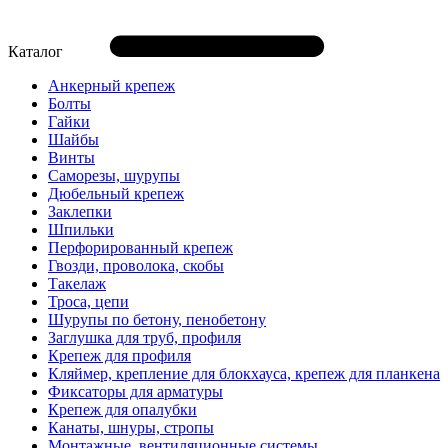
Каталог
Анкерный крепеж
Болты
Гайки
Шайбы
Винты
Саморезы, шурупы
Дюбельный крепеж
Заклепки
Шпильки
Перфорированный крепеж
Гвозди, проволока, скобы
Такелаж
Троса, цепи
Шурупы по бетону, пенобетону
Заглушка для труб, профиля
Крепеж для профиля
Кляймер, крепление для блокхауса, крепеж для планкена
Фиксаторы для арматуры
Крепеж для опалубки
Канаты, шнуры, стропы
Монтажные, вентиляционные системы