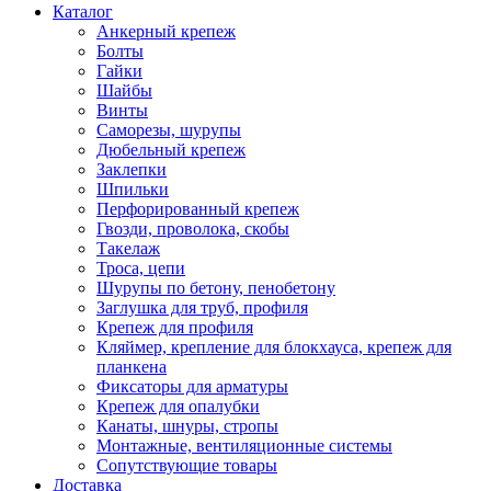
Каталог
Анкерный крепеж
Болты
Гайки
Шайбы
Винты
Саморезы, шурупы
Дюбельный крепеж
Заклепки
Шпильки
Перфорированный крепеж
Гвозди, проволока, скобы
Такелаж
Троса, цепи
Шурупы по бетону, пенобетону
Заглушка для труб, профиля
Крепеж для профиля
Кляймер, крепление для блокхауса, крепеж для
планкена
Фиксаторы для арматуры
Крепеж для опалубки
Канаты, шнуры, стропы
Монтажные, вентиляционные системы
Сопутствующие товары
Доставка