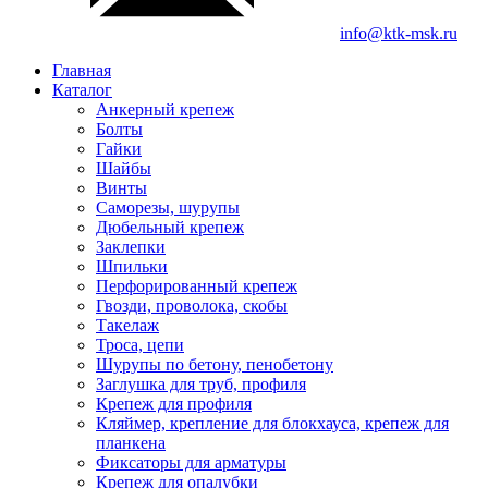
info@ktk-msk.ru
Главная
Каталог
Анкерный крепеж
Болты
Гайки
Шайбы
Винты
Саморезы, шурупы
Дюбельный крепеж
Заклепки
Шпильки
Перфорированный крепеж
Гвозди, проволока, скобы
Такелаж
Троса, цепи
Шурупы по бетону, пенобетону
Заглушка для труб, профиля
Крепеж для профиля
Кляймер, крепление для блокхауса, крепеж для
планкена
Фиксаторы для арматуры
Крепеж для опалубки