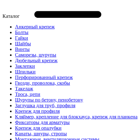
Каталог
Анкерный крепеж
Болты
Гайки
Шайбы
Винты
Саморезы, шурупы
Дюбельный крепеж
Заклепки
Шпильки
Перфорированный крепеж
Гвозди, проволока, скобы
Такелаж
Троса, цепи
Шурупы по бетону, пенобетону
Заглушка для труб, профиля
Крепеж для профиля
Кляймер, крепление для блокхауса, крепеж для планкена
Фиксаторы для арматуры
Крепеж для опалубки
Канаты, шнуры, стропы
Монтажные, вентиляционные системы