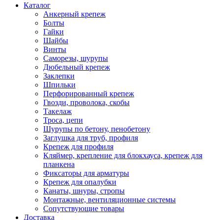
Каталог
Анкерный крепеж
Болты
Гайки
Шайбы
Винты
Саморезы, шурупы
Дюбельный крепеж
Заклепки
Шпильки
Перфорированный крепеж
Гвозди, проволока, скобы
Такелаж
Троса, цепи
Шурупы по бетону, пенобетону
Заглушка для труб, профиля
Крепеж для профиля
Кляймер, крепление для блокхауса, крепеж для
планкена
Фиксаторы для арматуры
Крепеж для опалубки
Канаты, шнуры, стропы
Монтажные, вентиляционные системы
Сопутствующие товары
Доставка