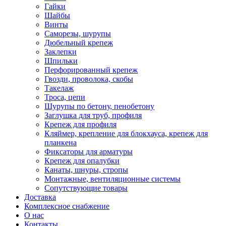
Гайки
Шайбы
Винты
Саморезы, шурупы
Дюбельный крепеж
Заклепки
Шпильки
Перфорированный крепеж
Гвозди, проволока, скобы
Такелаж
Троса, цепи
Шурупы по бетону, пенобетону
Заглушка для труб, профиля
Крепеж для профиля
Кляймер, крепление для блокхауса, крепеж для
планкена
Фиксаторы для арматуры
Крепеж для опалубки
Канаты, шнуры, стропы
Монтажные, вентиляционные системы
Сопутствующие товары
Доставка
Комплексное снабжение
О нас
Контакты