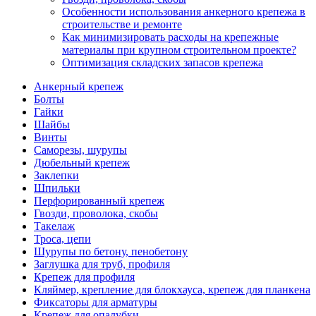
Особенности использования анкерного крепежа в
строительстве и ремонте
Как минимизировать расходы на крепежные
материалы при крупном строительном проекте?
Оптимизация складских запасов крепежа
Анкерный крепеж
Болты
Гайки
Шайбы
Винты
Саморезы, шурупы
Дюбельный крепеж
Заклепки
Шпильки
Перфорированный крепеж
Гвозди, проволока, скобы
Такелаж
Троса, цепи
Шурупы по бетону, пенобетону
Заглушка для труб, профиля
Крепеж для профиля
Кляймер, крепление для блокхауса, крепеж для планкена
Фиксаторы для арматуры
Крепеж для опалубки