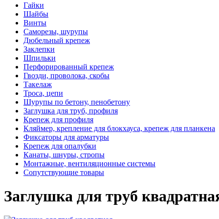
Гайки
Шайбы
Винты
Саморезы, шурупы
Дюбельный крепеж
Заклепки
Шпильки
Перфорированный крепеж
Гвозди, проволока, скобы
Такелаж
Троса, цепи
Шурупы по бетону, пенобетону
Заглушка для труб, профиля
Крепеж для профиля
Кляймер, крепление для блокхауса, крепеж для планкена
Фиксаторы для арматуры
Крепеж для опалубки
Канаты, шнуры, стропы
Монтажные, вентиляционные системы
Сопутствующие товары
Заглушка для труб квадратна