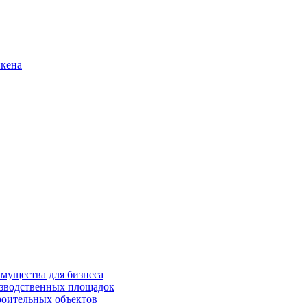
нкена
имущества для бизнеса
изводственных площадок
роительных объектов