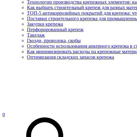
Технологии производства крепежных элементов: ка
Как выбрать строительный крепеж для разных матер
ТОП-5 антикоррозийных покрытий для крепежа: что
Поставки строительного крепежа для промышленны
Закупки крепежа
Перфорированный крепеж
Такелаж
Гвозди, проволока, скобы
Особенности использования анкерного крепежа в с
Как минимизировать расходы на крепежные матери
Оптимизация складских запасов крепежа
0