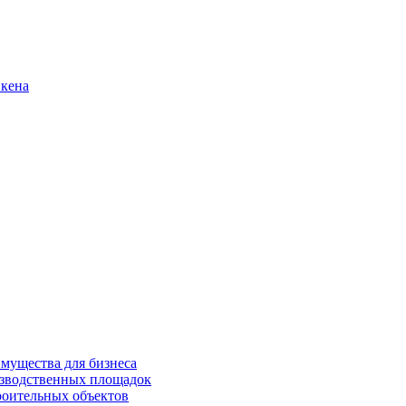
нкена
имущества для бизнеса
изводственных площадок
роительных объектов